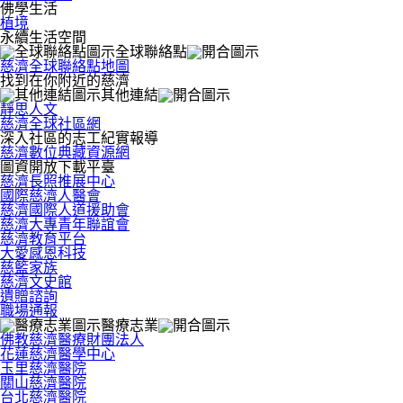
佛學生活
植境
永續生活空間
全球聯絡點
慈濟全球聯絡點地圖
找到在你附近的慈濟
其他連結
靜思人文
慈濟全球社區網
深入社區的志工紀實報導
慈濟數位典藏資源網
圖資開放下載平臺
慈濟長照推展中心
國際慈濟人醫會
慈濟國際人道援助會
慈濟大專青年聯誼會
慈濟教育平台
大愛感恩科技
慈籃家族
慈濟文史館
遺贈諮詢
職場通報
醫療志業
佛教慈濟醫療財團法人
花蓮慈濟醫學中心
玉里慈濟醫院
關山慈濟醫院
台北慈濟醫院