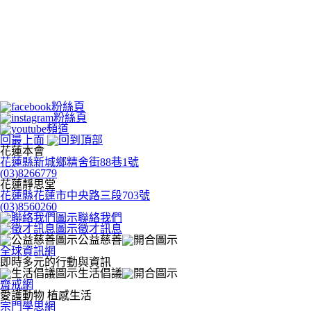
回最上面
花蓮本會
花蓮縣新城鄉精舍街88巷1號
(03)8266779
花蓮靜思堂
花蓮縣花蓮市中央路三段703號
(03)8560260
聯絡我們
徵才訊息
公益慈善
全球資訊網
即時多元的行動與資訊
生活倡議
齋戒網
愛護動物 植感生活
宗門學思網