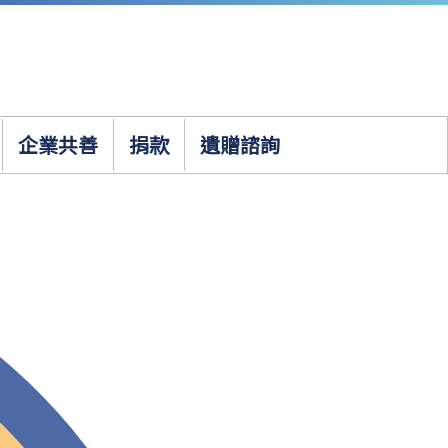
企業共善
捐款
遺贈諮詢