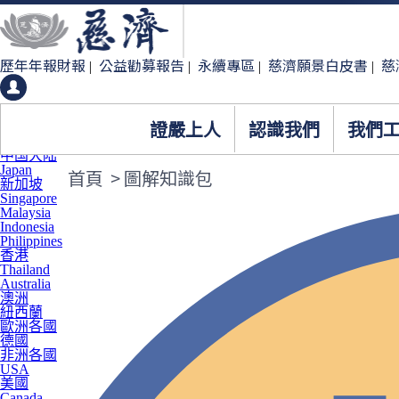
歷年年報財報
公益勸募報告
永續專區
慈濟願景白皮書
慈
|
|
|
|
證嚴上人
認識我們
我們
臺灣
中国大陆
Japan
首頁
>
圖解知識包
新加坡
Singapore
Malaysia
Indonesia
Philippines
香港
Thailand
Australia
澳洲
紐西蘭
歐洲各國
德國
非洲各國
USA
美國
Canada