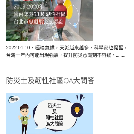
環保賑災 3 in 1 保暖夾克/保暖褲/保暖襪
防水手套
人援會大藏經
人援會
食品組
2022.01.10
，極端氣候，天災越來越多，科學家也提醒，
衣物組
台灣十年內可能出現強震，提升防災意識刻不容緩
...
。
.....
住屋組
行輸組
防災士及韌性社區QA大問答
資通組
綠能組
影音館
人援會菩薩身影
第一屆人援會年會花絮