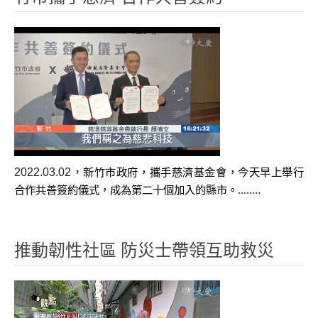
行動餐車
淨水法船/淨水法車
無線電通訊設備
汽化爐
志工裝備
志工背心
2022.03.02
，
壓力布
新竹市政府，攜手慈濟基金會，今天早上舉行
...
合作共善簽約儀式，成為第二十個加入的縣市。
.....
太陽能拉桿後背包
ECO超輕量四輪登機箱
推動韌性社區 防災士帶領互助救災
太陽能帽
防污快乾褲
防穿刺鞋