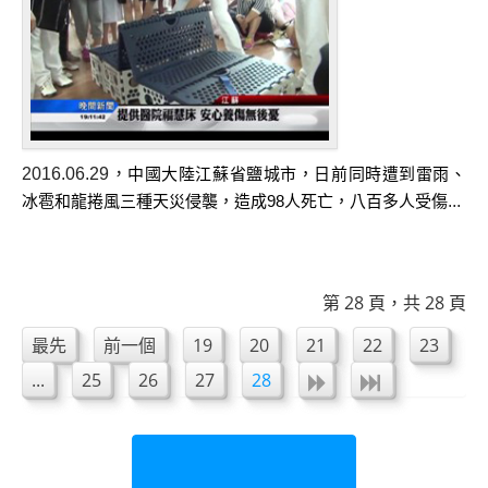
第四屆人援會年會圓緣
第五屆人援會年會
2016年人援會慈悲科技產品內部教育訓練
2016.06.29
，
中國大陸江蘇省鹽城市，日前同時遭到雷雨、
...
冰雹和龍捲風三種天災侵襲
，造成98人死亡，八百多人受傷
第 28 頁，共 28 頁
最先
前一個
19
20
21
22
23
...
25
26
27
28