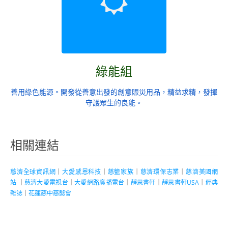
綠能組
善用綠色能源。開發從善意出發的創意賑災用品，精益求精，發揮
守護眾生的良能。
相關連結
慈濟全球資訊網
｜
大愛感恩科技
｜
慈籃家族
｜
慈濟環保志業
｜
慈濟美國網
站
｜
慈濟大愛電視台
｜
大愛網路廣播電台
｜
靜思書軒
｜
靜思書軒USA
｜
經典
雜誌
｜
花蓮慈中慈懿會