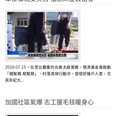
行動餐車
淨水法船/淨水法車
無線電通訊設備
汽化爐
志工裝備
志工背心
壓力布
2016.07.15
，
在受災嚴重的台東太麻里鄉，慈濟基金會啟動
太陽能拉桿後背包
「親幫親 鄰幫鄰」，村落清掃行動
中，發現好幾戶人家，尤
...
其年紀大
ECO超輕量四輪登機箱
太陽能帽
防污快乾褲
加國社區氣爆 志工援毛毯暖身心
防穿刺鞋