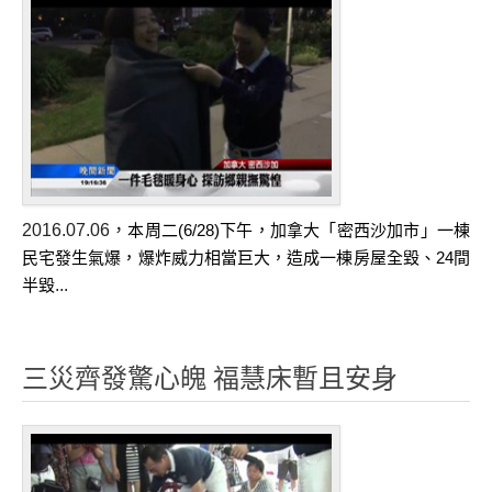
環保賑災 3 in 1 保暖夾克/保暖褲/保暖襪
防水手套
人援會大藏經
人援會
食品組
衣物組
2016.07.06
，
本周二(6/28)下午，加拿大「密西沙加市」一棟
住屋組
民宅發生氣爆，爆炸威力相當巨大
，造成一棟房屋全毀、24間
行輸組
...
半毀
資通組
綠能組
三災齊發驚心魄 福慧床暫且安身
影音館
人援會菩薩身影
第一屆人援會年會花絮