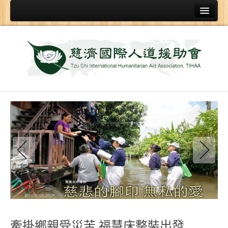
首頁
關於
人援會簡介
證嚴上人
慈悲科技
賑災發放物資類
香積飯
福慧床
環保賑災毛毯
發放袋
黑板布
牽掛鄉親受災苦 福慧床整裝出發
救災機具設備