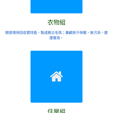
衣物組
開發環保回收寶特瓶，製成賑災毛毯；兼顧排汗保暖，無污染，健
康實用。
住屋組