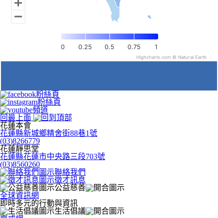
0
0.25
0.5
0.75
1
Highcharts.com ©
Natural Earth
回最上面
花蓮本會
花蓮縣新城鄉精舍街88巷1號
(03)8266779
花蓮靜思堂
花蓮縣花蓮市中央路三段703號
(03)8560260
聯絡我們
徵才訊息
公益慈善
全球資訊網
即時多元的行動與資訊
生活倡議