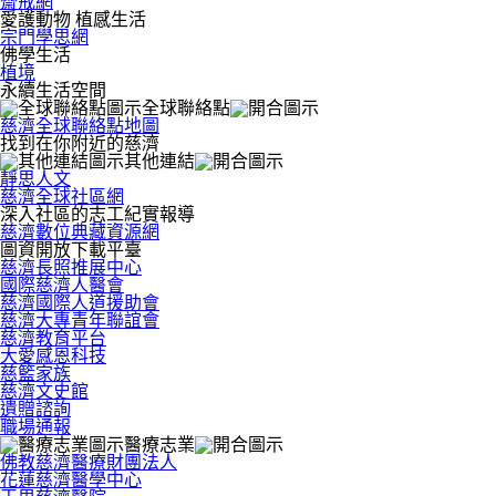
齋戒網
愛護動物 植感生活
宗門學思網
佛學生活
植境
永續生活空間
全球聯絡點
慈濟全球聯絡點地圖
找到在你附近的慈濟
其他連結
靜思人文
慈濟全球社區網
深入社區的志工紀實報導
慈濟數位典藏資源網
圖資開放下載平臺
慈濟長照推展中心
國際慈濟人醫會
慈濟國際人道援助會
慈濟大專青年聯誼會
慈濟教育平台
大愛感恩科技
慈籃家族
慈濟文史館
遺贈諮詢
職場通報
醫療志業
佛教慈濟醫療財團法人
花蓮慈濟醫學中心