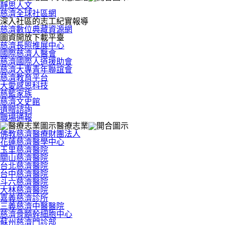
靜思人文
慈濟全球社區網
深入社區的志工紀實報導
慈濟數位典藏資源網
圖資開放下載平臺
慈濟長照推展中心
國際慈濟人醫會
慈濟國際人道援助會
慈濟大專青年聯誼會
慈濟教育平台
大愛感恩科技
慈籃家族
慈濟文史館
遺贈諮詢
職場通報
醫療志業
佛教慈濟醫療財團法人
花蓮慈濟醫學中心
玉里慈濟醫院
關山慈濟醫院
台北慈濟醫院
台中慈濟醫院
斗六慈濟醫院
大林慈濟醫院
嘉義慈濟診所
三義慈濟中醫醫院
慈濟骨髓幹細胞中心
蘇州慈濟門診部