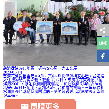
慈濟援建0918地震「鋼構安心屋」完工交屋
2023-01-17|
慈濟花蓮災後重建164戶，其中7戶提供鋼構安心屋，並贈送
入住禮物給受災鄉親。截至1月17日，慈濟在花東地區共援
建約200戶，感謝縣府團隊的協助。花蓮縣府長稱組合屋鋼
構安心屋輕巧耐用，感謝慈濟和台積電的幫助。玉里鎮長和
松浦里長也感謝慈濟的協助。受災鄉親表示感恩並表示幸運
與幸福。