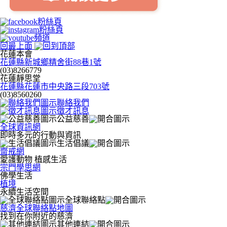
回最上面
花蓮本會
花蓮縣新城鄉精舍街88巷1號
(03)8266779
花蓮靜思堂
花蓮縣花蓮市中央路三段703號
(03)8560260
聯絡我們
徵才訊息
公益慈善
全球資訊網
即時多元的行動與資訊
生活倡議
齋戒網
愛護動物 植感生活
宗門學思網
佛學生活
植境
永續生活空間
全球聯絡點
慈濟全球聯絡點地圖
找到在你附近的慈濟
其他連結