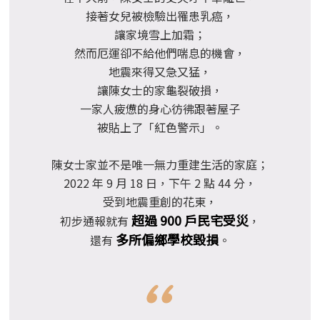
接著女兒被檢驗出罹患乳癌，
讓家境雪上加霜；
然而厄運卻不給他們喘息的機會，
地震來得又急又猛，
讓陳女士的家龜裂破損，
一家人疲憊的身心彷彿跟著屋子
被貼上了「紅色警示」。
陳女士家並不是唯一無力重建生活的家庭；
2022 年 9 月 18 日，下午 2 點 44 分，
受到地震重創的花東，
超過 900 戶民宅受災
初步通報就有
，
多所偏鄉學校毀損
還有
。