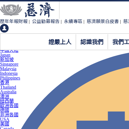
歷年年報財報
公益勸募報告
永續專區
慈濟願景白皮書
慈
|
|
|
|
證嚴上人
認識我們
我們
臺灣
中国大陆
Japan
新加坡
Singapore
Malaysia
Indonesia
Philippines
香港
Thailand
Australia
澳洲
紐西蘭
歐洲各國
德國
非洲各國
USA
美國
Canada