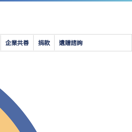
企業共善
捐款
遺贈諮詢