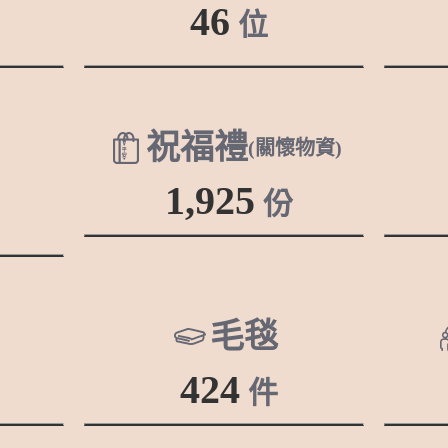
46
位
祝福禮
(關懷物資)
1,925
份
毛毯
424
件