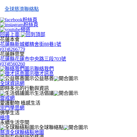
全球慈濟聯絡點
回最上面
花蓮本會
花蓮縣新城鄉精舍街88巷1號
(03)8266779
花蓮靜思堂
花蓮縣花蓮市中央路三段703號
(03)8560260
聯絡我們
徵才訊息
公益慈善
全球資訊網
即時多元的行動與資訊
生活倡議
齋戒網
愛護動物 植感生活
宗門學思網
佛學生活
植境
永續生活空間
全球聯絡點
慈濟全球聯絡點地圖