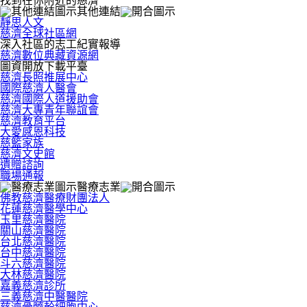
找到在你附近的慈濟
其他連結
靜思人文
慈濟全球社區網
深入社區的志工紀實報導
慈濟數位典藏資源網
圖資開放下載平臺
慈濟長照推展中心
國際慈濟人醫會
慈濟國際人道援助會
慈濟大專青年聯誼會
慈濟教育平台
大愛感恩科技
慈籃家族
慈濟文史館
遺贈諮詢
職場通報
醫療志業
佛教慈濟醫療財團法人
花蓮慈濟醫學中心
玉里慈濟醫院
關山慈濟醫院
台北慈濟醫院
台中慈濟醫院
斗六慈濟醫院
大林慈濟醫院
嘉義慈濟診所
三義慈濟中醫醫院