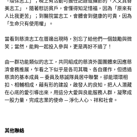
「環保志工」；晚上有活動可擔任記錄或攝影的「人文真善
美志工」，隨著慰訪貧戶，會懂得知足惜福，因為「原來有
人比我更苦」；到醫院當志工，會體會到健康的可貴，因為
「生命只有使用權」。
當看到慈濟志工在厝邊出現時，別忘了給他們一個鼓勵與微
笑；當然，能夠一起投入參與，更是再好不過了！
由一群功能類似的志工，共同組成的慈濟外圍團體來因應慈
濟會務推展，乍看之下似乎是各司其職、各自運作，但透過
慈濟的基本成員 ─ 委員及慈誠隊員居中聯繫，卻能環環相
扣、相輔相成，藉有形的建設，啟發人的良知，把人人潛藏
在心底的愛引導出來，用這分大愛與良能服務人群，凝聚成
一股力量，完成志業的使命 ─ 淨化人心、祥和社會。
其他聯絡