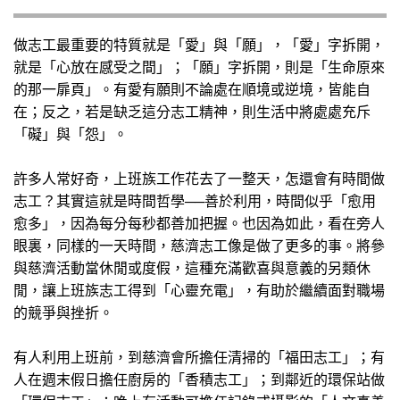
做志工最重要的特質就是「愛」與「願」，「愛」字拆開，
就是「心放在感受之間」；「願」字拆開，則是「生命原來
的那一扉頁」。有愛有願則不論處在順境或逆境，皆能自
在；反之，若是缺乏這分志工精神，則生活中將處處充斥
「礙」與「怨」。
許多人常好奇，上班族工作花去了一整天，怎還會有時間做
志工？其實這就是時間哲學──善於利用，時間似乎「愈用
愈多」，因為每分每秒都善加把握。也因為如此，看在旁人
眼裏，同樣的一天時間，慈濟志工像是做了更多的事。將參
與慈濟活動當休閒或度假，這種充滿歡喜與意義的另類休
閒，讓上班族志工得到「心靈充電」，有助於繼續面對職場
的競爭與挫折。
有人利用上班前，到慈濟會所擔任清掃的「福田志工」；有
人在週末假日擔任廚房的「香積志工」；到鄰近的環保站做