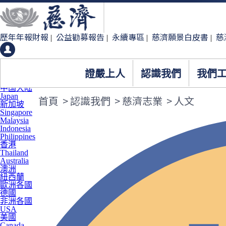
歷年年報財報
公益勸募報告
永續專區
慈濟願景白皮書
慈
|
|
|
|
證嚴上人
認識我們
我們
臺灣
中国大陆
Japan
首頁
>
認識我們
>
慈濟志業
>
人文
新加坡
Singapore
Malaysia
Indonesia
Philippines
香港
Thailand
Australia
澳洲
紐西蘭
歐洲各國
德國
非洲各國
USA
美國
Canada