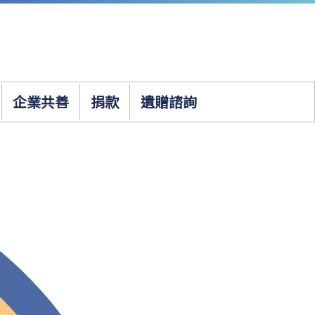
企業共善
捐款
遺贈諮詢