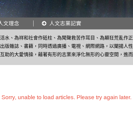
人文理念
人文志業記實
作活水、為祥和社會作砥柱、為聞聲救苦作耳目、為顛狂荒亂作
。出版雜誌、書籍，同時透過廣播、電視、網際網路，以闡揚人
懷互助的大愛情操，藉著有形的志業來淨化無形的心靈空間，進