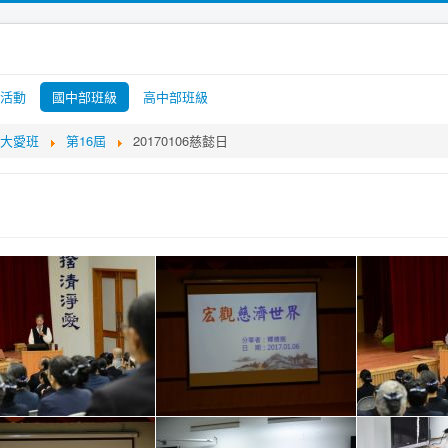
活動
國中部班級
高中部班級
大愛班
第16屆
20170106慈懿日