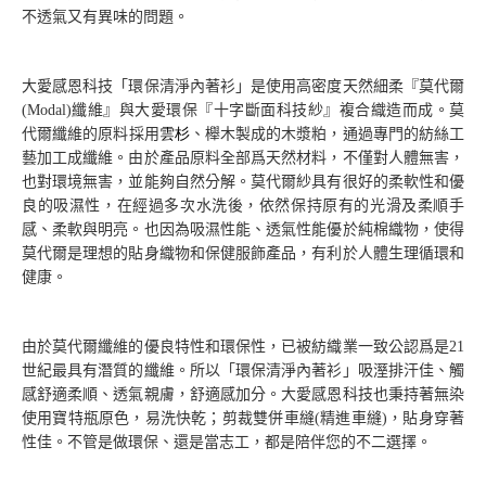
不透氣又有異味的問題。
行動餐車
淨水法船/淨水法車
大愛感恩科技「環保清淨內著衫」是使用高密度
天然細柔『莫代爾
無線電通訊設備
(Modal)
纖維』與大愛環保『十字斷面科技紗』複合織造而成。莫
代爾纖維
的原料採用
雲杉
、櫸木製成的木漿粕，通過專門的紡絲工
汽化爐
藝加工成纖維。由於產品原料全部爲天然材料，不僅對人體無害，
也對環境無害，並能夠自然分解。莫代爾紗具有很好的柔軟性和優
志工裝備
良的吸濕性，在
經過多次水洗後，依然保持原有的光滑及柔順手
志工背心
感、柔軟與明亮。也因為吸濕性能、透氣性能優於純棉織物，使得
莫代爾是理想的貼身織物和保健服飾產品，有利於人體生理循環和
壓力布
健康。
太陽能拉桿後背包
ECO超輕量四輪登機箱
由於莫代爾纖維的優良特性和環保性
，
已被紡織業一致公認爲是
21
世紀最具有潛質的纖維。
所以
「環保清淨內著衫」
吸溼排汗佳、觸
太陽能帽
感舒適柔順、透氣親膚，舒適感加分。大愛感恩科技也秉持著無染
防污快乾褲
使用寶特瓶原色，易洗快乾；剪裁雙併車縫
(
精進車縫
)
，貼身穿著
性佳。不管是做環保、還是當志工，都是陪伴您的不二選擇。
防穿刺鞋