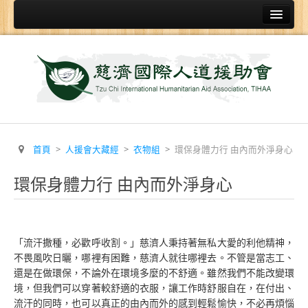
首頁
關於
人援會簡介
證嚴上人
慈悲科技
首頁
>
人援會大藏經
>
衣物組
>
環保身體力行 由內而外淨身心
賑災發放物資類
環保身體力行 由內而外淨身心
香積飯
福慧床
環保賑災毛毯
「流汗撒種，必歡呼收割。」慈濟人秉持著無私大愛的利他精神，
發放袋
不畏風吹日曬，哪裡有困難，慈濟人就往哪裡去。不管是當志工、
還是在做環保，不論外在環境多麼的不舒適。雖然我們不能改變環
黑板布
境，但我們可以穿著較舒適的衣服，讓工作時舒服自在，在付出、
流汗的同時，也可以真正的由內而外的感到輕鬆愉快，不必再煩惱
救災機具設備