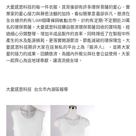
環保賑災 3 in 1 保暖夾克/保暖褲/保暖襪
大愛感恩科技的每一件衣服，其
背後卻有許多環保菩薩的愛心、實
防水手套
業家的愛心接力與靜思法髓的加持，看似簡單意義卻非凡。慈濟在
全台總共約有
5,600
個
環保回收點
合作，計約有定期
/
不定期近
20
萬
人援會大藏經
名的
環保菩薩。大愛感恩科技
購自慈濟環保菩薩回收的寶特瓶，經
人援會
過細心分類整理，增加半成品製作的良率，同時降低了在製程中所
產生的水及能源損耗，更落實開源節流、節能減碳的環保理念。大
食品組
愛感恩科技期許大家在這無私的平台上為『掘井人』
，
並將大家
愛的接力的成果，回饋慈濟，為國內外賑災與社會公益使用。大家
衣物組
一起齊心為這地球奉獻，讓清流繞全球。
住屋組
行輸組
資通組
大愛感恩科技
台北市內湖區報導
綠能組
影音館
人援會菩薩身影
第一屆人援會年會花絮